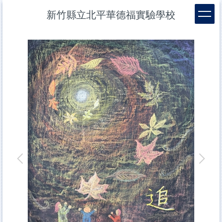
跳
新竹縣立北平華德福實驗學校
到
主
要
內
容
區